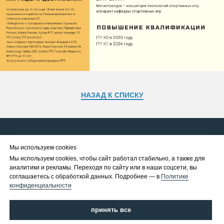
НАЗАД К СПИСКУ
Политика конфиденциальности
Мы используем cookies
Правила АНО ТЦ Тушино
Мы используем cookies, чтобы сайт работал стабильно, а также для
аналитики и рекламы. Переходя по сайту или в наши соцсети, вы
Оферта
соглашаетесь с обработкой данных. Подробнее — в
Политике
конфиденциальности
+7 931 009-33-22
принять все
Теннисный центр расположен по адресу:
Схема проезда